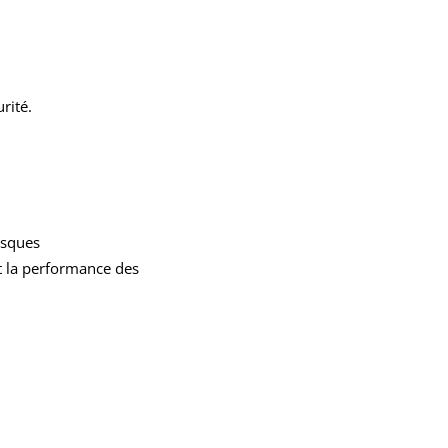
rité.
isques
et la performance des