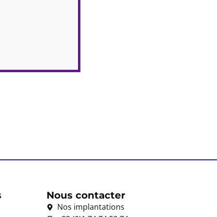
Chef.fe de projet 
Paris
CDI
,
Portage ATLANSE
s
Nous contacter
Nos implantations