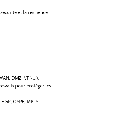
écurité et la résilience
N/WAN, DMZ, VPN…).
rewalls pour protéger les
, BGP, OSPF, MPLS).