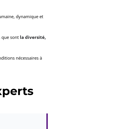
 humaine, dynamique et
s que sont
la diversité,
nditions nécessaires à
experts
Réseaux et Sécurité
,
Gestion de pr