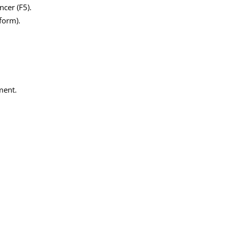
ncer (F5).
form).
ment.