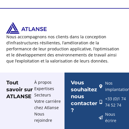
Nous accompagnons nos clients dans la conception
d’infrastructures résilientes, l’amélioration de la
performance de leur production applicative, l’optimisation
et le développement des environnements de travail ainsi
que l’exploitation et la valorisation de leurs données.
Tout
À propos
Vous
Nos
Expertises
savoir sur
souhaitez
implantatio
Secteurs
ATLANSE
nous
+33 (0)1 74
Votre carrière
contacter
74 52 74
chez Atlanse
?
Nous
Nous
rejoindre
écrire