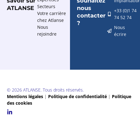
savoir sur
souhaitez
implantatio
Secteurs
ATLANSE
nous
+33 (0)1 74
Votre carrière
contacter
74 52 74
chez Atlanse
?
Nous
Nous
rejoindre
écrire
© 2026 ATLANSE. Tous droits réservés.
Mentions légales
|
Politique de confidentialité
|
Politique
des cookies