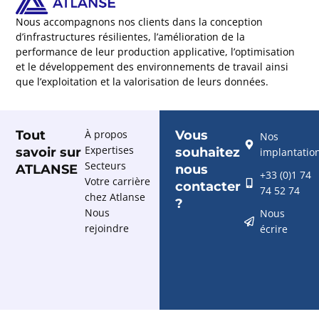
Nous accompagnons nos clients dans la conception
d’infrastructures résilientes, l’amélioration de la
performance de leur production applicative, l’optimisation
et le développement des environnements de travail ainsi
que l’exploitation et la valorisation de leurs données.
Tout
À propos
Vous
Nos
Expertises
savoir sur
souhaitez
implantatio
Secteurs
ATLANSE
nous
+33 (0)1 74
Votre carrière
contacter
74 52 74
chez Atlanse
?
Nous
Nous
rejoindre
écrire